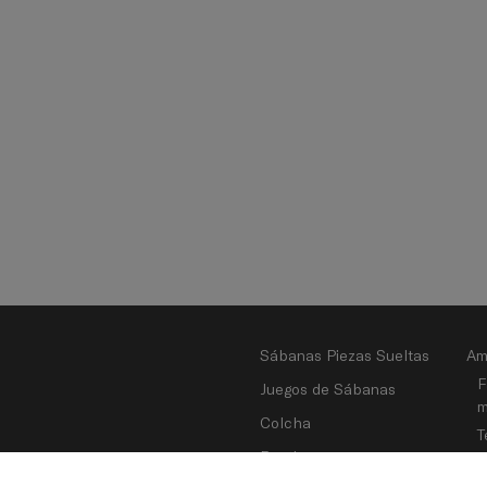
Sábanas Piezas Sueltas
Am
F
Juegos de Sábanas
m
Colcha
T
Bouti
G
C