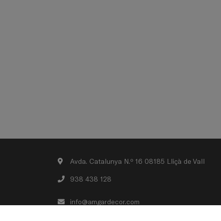
Avda. Catalunya N.º 16 08185 Lliçà de Vall
938 438 128
info@amgardecor.com