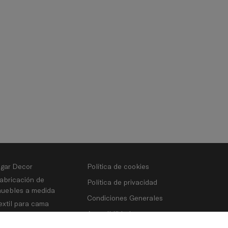
gar Decor
Política de cookies
abricación de
Política de privacidad
uebles a medida
Condiciones Generales
extil para cama
Accesibilidad
ran Selección de
ojines