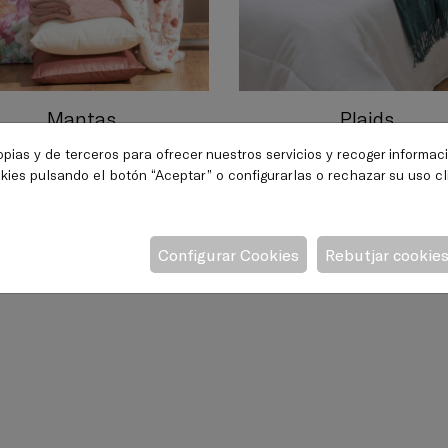
Mantas
Plaids
opias y de terceros para ofrecer nuestros servicios y recoger informac
kies pulsando el botón “Aceptar” o configurarlas o rechazar su uso c
tas finitas para la primavera y cálidas para el invierno.
o multifunción imprescindible
Configurar Cookies
Rebutjar cookie