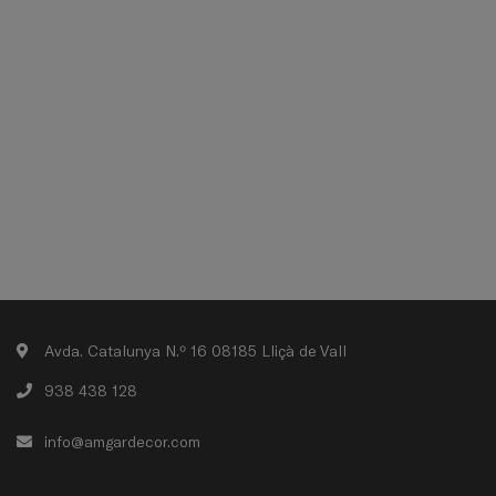
Avda. Catalunya N.º 16 08185 Lliçà de Vall
938 438 128
info@amgardecor.com