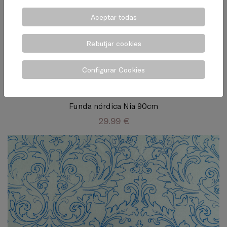
Aceptar todas
Rebutjar cookies
Configurar Cookies
AÑADIR A LA CESTA
Funda nórdica Nia 90cm
29.99 €