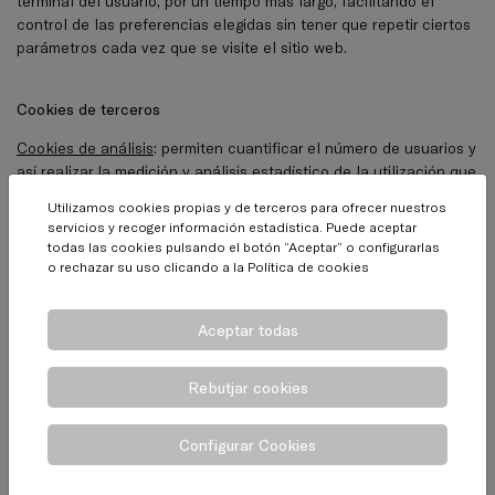
terminal del usuario, por un tiempo más largo, facilitando el
control de las preferencias elegidas sin tener que repetir ciertos
parámetros cada vez que se visite el sitio web.
Cookies de terceros
Cookies de análisis
: permiten cuantificar el número de usuarios y
así realizar la medición y análisis estadístico de la utilización que
hacen los usuarios del servicio ofertado. Para ello se analiza su
Utilizamos cookies propias y de terceros para ofrecer nuestros
navegación en nuestra página web con el fin de mejorar la oferta
servicios y recoger información estadística. Puede aceptar
de productos o servicios que le ofrecemos.
todas las cookies pulsando el botón “Aceptar” o configurarlas
o rechazar su uso clicando a la
Política de cookies
Conoce a los terceros:
-
Google analytics
Aceptar todas
Cookies usadas por complementos de proveedores externos de
contenido
: permiten acceder a contenidos o servicios
proporcionados por terceros, por ejemplo ver los vídeos alojados
Rebutjar cookies
en Vimeo o Youtube.
Configurar Cookies
Conoce a los terceros:
-
Adobe