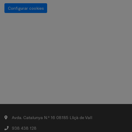
Configurar cookies
Avda. Catalunya N.º 16 08185 Lliçà de Vall
938 438 128