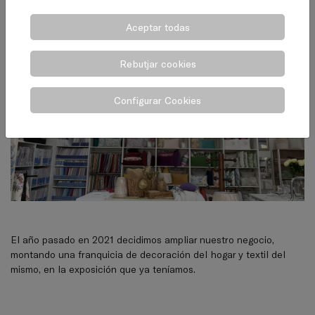
Aceptar todas
Rebutjar cookies
Configurar Cookies
El año pasado en 2021 decidimos ampliar nuestro negocio,
montando una franquicia de decoración del hogar y textil del
mismo, en la exposición que ya teníamos.