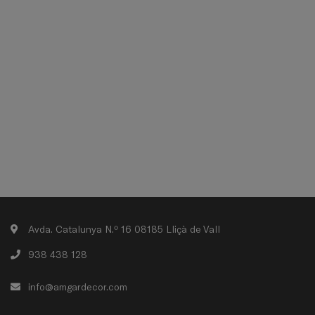
Avda. Catalunya N.º 16 08185 Lliçà de Vall
938 438 128
info@amgardecor.com